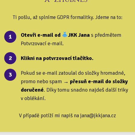
Ti pošlu, až splníme GDPR formalitky. Jdeme na to:
Otevři e-mail od
JKK Jana
s předmětem
1
Potvrzovací e-mail.
2
Klikni na potvrzovací tlačítko.
Pokud se e-mail zatoulal do složky hromadné,
3
promo nebo spam →
přesuň e-mail do složky
doručené
. Díky tomu snadno najdeš další triky
v oblékání.
V případě potíží mi napiš na jana@jkkjana.cz