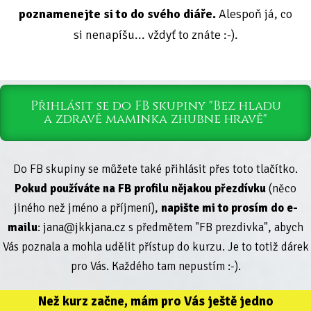
poznamenejte si to do svého diáře.
Alespoň já, co
si nenapíšu... vždyť to znáte :-).
Přihlásit se do FB skupiny "Bez hladu
a zdravě maminka zhubne hravě"
Do FB skupiny se můžete také přihlásit přes toto tlačítko.
Pokud používáte na FB profilu nějakou přezdívku
(něco
jiného než jméno a příjmení),
napište mi to prosím do e-
mailu
: jana@jkkjana.cz s předmětem "FB prezdivka", abych
Vás poznala a mohla udělit přístup do kurzu. Je to totiž dárek
pro Vás. Každého tam nepustím :-).
Než kurz začne, mám pro Vás ještě jedno