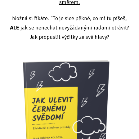
směrem.
Možná si říkáte: "To je sice pěkné, co mi tu píšeš,
ALE
jak se nenechat nevyžádanými radami otrávit?
Jak propustit výčitky ze své hlavy?