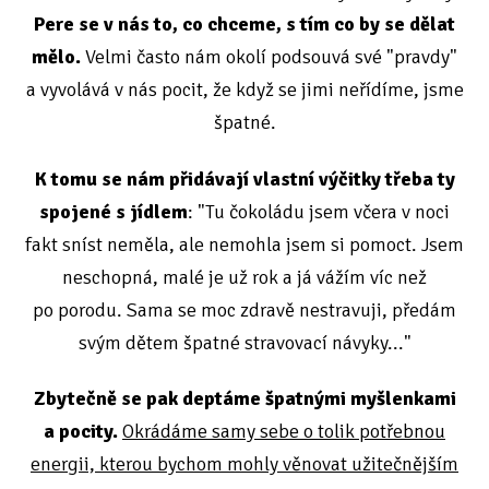
Pere se v nás to, co chceme, s tím co by se dělat
mělo.
Velmi často nám okolí podsouvá své "pravdy"
a vyvolává v nás pocit, že když se jimi neřídíme, jsme
špatné.
K tomu se nám přidávají vlastní výčitky třeba ty
spojené s jídlem
: "Tu čokoládu jsem včera v noci
fakt sníst neměla, ale nemohla jsem si pomoct. Jsem
neschopná, malé je už rok a já vážím víc než
po porodu. Sama se moc zdravě nestravuji, předám
svým dětem špatné stravovací návyky..."
Zbytečně se pak deptáme špatnými myšlenkami
a pocity.
Okrádáme samy sebe o tolik potřebnou
energii, kterou bychom mohly věnovat užitečnějším