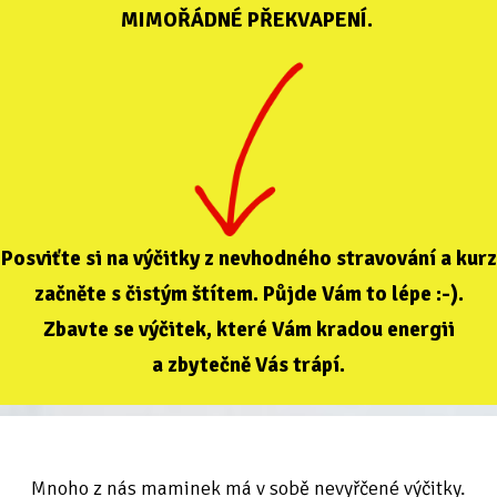
MIMOŘÁDNÉ PŘEKVAPENÍ.
Posviťte si na výčitky z nevhodného stravování a kurz
začněte s čistým štítem. Půjde Vám to lépe :-).
Zbavte se výčitek, které Vám kradou energii
a zbytečně Vás trápí.
Mnoho z nás maminek má v sobě nevyřčené výčitky.