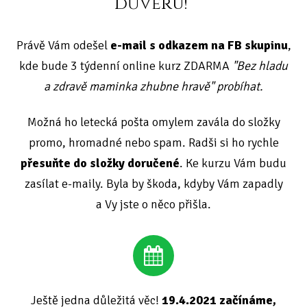
důvěru!
Právě Vám odešel
e-mail s odkazem na FB skupinu
,
kde bude 3 týdenní online kurz ZDARMA
"Bez hladu
a zdravě maminka zhubne hravě" probíhat.
Možná ho letecká pošta omylem zavála do složky
promo, hromadné nebo spam. Radši si ho rychle
přesuňte do složky doručené
. Ke kurzu Vám budu
zasílat e-maily. Byla by škoda, kdyby Vám zapadly
a Vy jste o něco přišla.
Ještě jedna důležitá věc!
19.4.2021 začínáme,