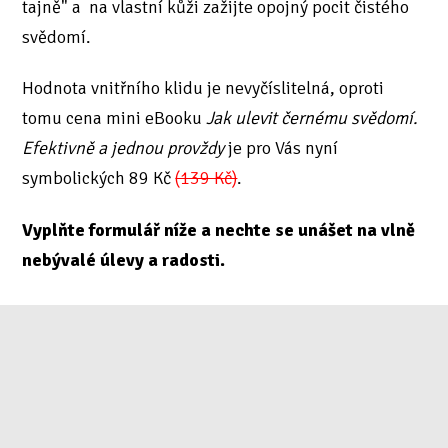
tajně" a na vlastní kůži zažijte opojný pocit čistého
svědomí.
Hodnota vnitřního klidu je nevyčíslitelná, oproti
tomu cena mini eBooku
Jak ulevit černému svědomí.
Efektivně a jednou provždy
je pro Vás nyní
symbolických 89 Kč
(139 Kč)
.
Vyplňte formulář níže a nechte se unášet na vlně
nebývalé úlevy a radosti.