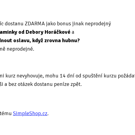
víc dostanu ZDARMA jako bonus jinak neprodejný
aminky od Debory Horáčkové
a
ádnout oslavu, když zrovna hubnu?
ně neprodejné.
 mi kurz nevyhovuje, mohu 14 dní od spuštění kurzu požáda
ši a bez otázek dostanu peníze zpět.
ystému
SimpleShop.cz
.