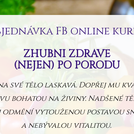
jednávka FB online ku
ZHUBNI ZDRAVĚ
(NEJEN) PO PORODU
na své tělo laskavá. Dopřej mu kva
vu bohatou na živiny. Nadšené tě
i odmění vytouženou postavou s
a nebývalou vitalitou.