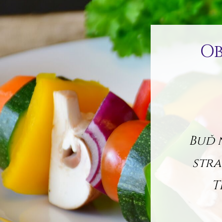
Ob
Buď 
stra
T