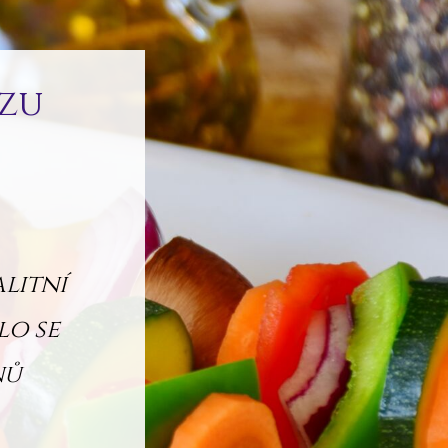
rzu
litní
lo se
nů