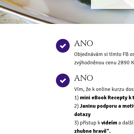
ANO
Objednávám si tímto FB 
zvýhodněnou cenu 2890 Kč
ANO
Vím, že k online kurzu d
1)
mini eBook Recepty k 
2)
Janinu podporu a mot
dotazy
3) přístup k
videím
a dalš
zhubne hravě".