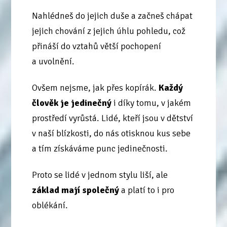
Nahlédneš do jejich duše a začneš chápat
jejich chování z jejich úhlu pohledu, což
přináší do vztahů větší pochopení
a uvolnění.
Ovšem nejsme, jak přes kopírák.
Každý
člověk je jedinečný
i díky tomu, v jakém
prostředí vyrůstá. Lidé, kteří jsou v dětství
v naší blízkosti, do nás otisknou kus sebe
a tím získáváme punc jedinečnosti.
Proto se lidé v jednom stylu liší, ale
základ mají společný
a platí to i pro
oblékání.