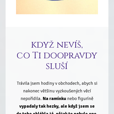
když nevíš,
co Ti doopravdy
sluší
Trávila jsem hodiny v obchodech, abych si
nakonec většinu vyzkoušených věcí
nepořídila.
Na ramínku
nebo figuríně
vypadaly tak hezky, ale když jsem se
do toho oblékla já, nějak to nebylo ono.