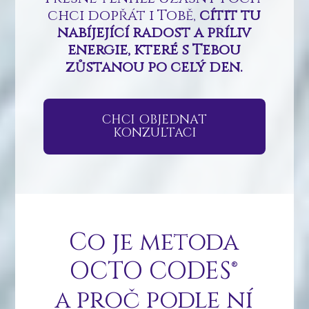
chci
dopřát i Tobě,
cítit tu
nabíjející radost a příliv
energie
,
které s Tebou
zůstanou
po celý den.
CHCI OBJEDNAT
KONZULTACI
Co je metoda
OCTO CODES®
a proč podle ní