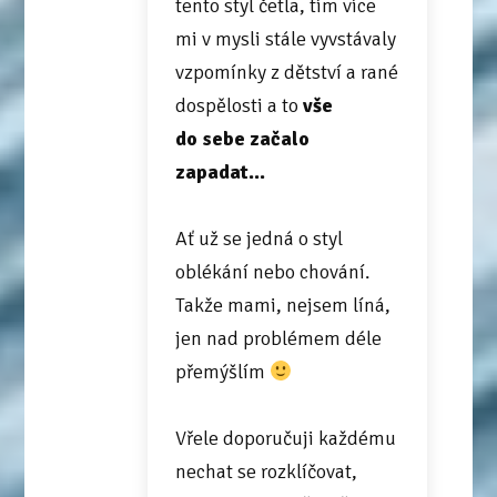
tento styl četla, tím více
mi v mysli stále vyvstávaly
vzpomínky z dětství a rané
dospělosti a to
vše
do sebe začalo
zapadat...
Ať už se jedná o styl
oblékání nebo chování.
Takže mami, nejsem líná,
jen nad problémem déle
přemýšlím
Vřele doporučuji každému
nechat se rozklíčovat,