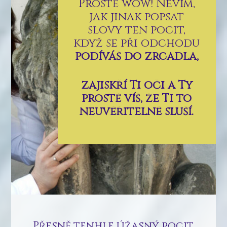
Prostě wow! Nevím,
jak jinak popsat
slovy ten pocit,
když se při odchodu
podíváš do zrcadla,
zajiskří Ti oči a Ty
prostě víš, že Ti to
neuvěřitelně sluší.
Přesně tenhle úžasný pocit