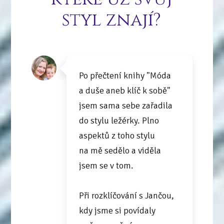
styl znají?
Po přečtení knihy "Móda
a duše aneb klíč k sobě"
jsem sama sebe zařadila
do stylu ležérky. Plno
aspektů z toho stylu
na mě sedělo a viděla
jsem se v tom.
Při rozklíčování s Jančou,
kdy jsme si povídaly