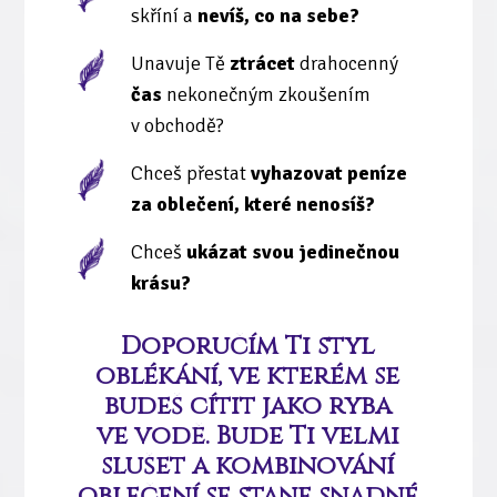
skříní a
nevíš, co na sebe?
Unavuje Tě
ztrácet
drahocenný
čas
nekonečným zkoušením
v obchodě?
Chceš přestat
vyhazovat peníze
za oblečení, které nenosíš?
Chceš
ukázat svou jedinečnou
krásu?
Doporučím Ti
styl
oblékání
, ve kterém se
budeš cítit
jako ryba
ve vodě. Bude Ti velmi
slušet a kombinování
oblečení se stane
snadné