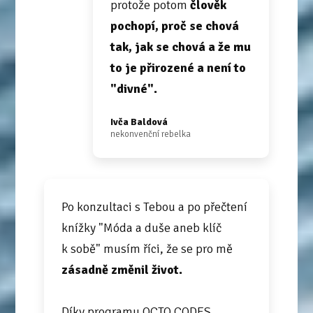
protože potom
člověk
pochopí, proč se chová
tak, jak se chová a že mu
to je přirozené a není to
"divné".
Ivča Baldová
nekonvenční rebelka
Po konzultaci s Tebou a po přečtení
knížky "Móda a duše aneb klíč
k sobě" musím říci, že se pro mě
zásadně změnil život.
Díky programu OCTO CODES