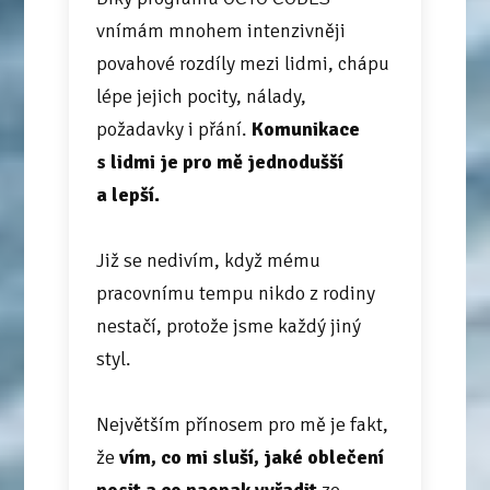
vnímám mnohem intenzivněji
povahové rozdíly mezi lidmi, chápu
lépe jejich pocity, nálady,
požadavky i přání.
Komunikace
s lidmi je pro mě jednodušší
a lepší.
Již se nedivím, když mému
pracovnímu tempu nikdo z rodiny
nestačí, protože jsme každý jiný
styl.
Největším přínosem pro mě je fakt,
že
vím, co mi sluší, jaké oblečení