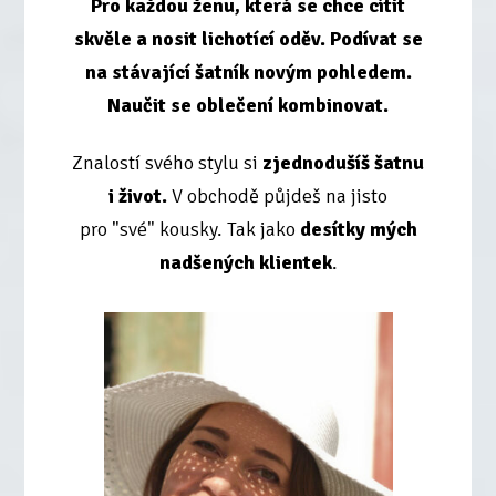
Pro každou ženu
, která se chce
cítit
skvěle a nosit lichotící oděv
. Podívat se
na stávající šatník novým pohledem.
Naučit se
oblečení kombinovat
.
Znalostí svého stylu si
zjednodušíš šatnu
i život.
V obchodě půjdeš na jisto
pro "své" kousky. Tak jako
desítky mých
nadšených klientek
.