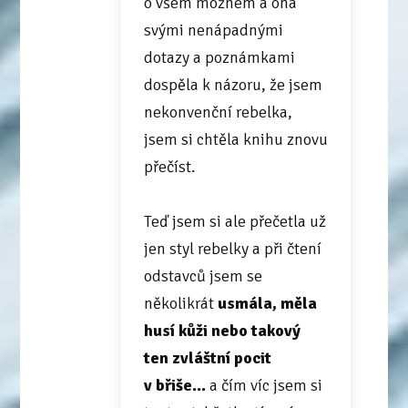
o všem možném a ona
svými nenápadnými
dotazy a poznámkami
dospěla k názoru, že jsem
nekonvenční rebelka,
jsem si chtěla knihu znovu
přečíst.
Teď jsem si ale přečetla už
jen styl rebelky a při čtení
odstavců jsem se
několikrát
usmála, měla
husí kůži nebo takový
ten zvláštní pocit
v břiše...
a čím víc jsem si