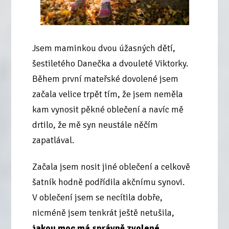
Jsem maminkou dvou úžasných dětí,
šestiletého Danečka a dvouleté Viktorky.
Během první mateřské dovolené jsem
začala velice trpět tím, že jsem neměla
kam vynosit pěkné oblečení a navíc mě
drtilo, že mě syn neustále něčím
zapatlával.
Začala jsem nosit jiné oblečení a celkově
šatník hodně podřídila akčnímu synovi.
V oblečení jsem se necítila dobře,
nicméně jsem tenkrát ještě netušila,
jakou moc má správně zvolené