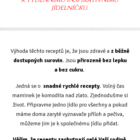
k týdennímu inspirativnímu
jídelníčku
.
Výhoda těchto receptů je, že jsou zdravé a
z běžně
dostupných surovin
. Jsou
přirozeně bez lepku
a bez cukru
.
Jedná se o
snadné rychlé recepty
. Volný čas
maminek je komodita nad zlato. Zjednodušme si
život. Připravme jedno jídlo pro všechny a pokud
máme doma zaryté vyznavače příloh a pečiva,
můžeme jim je k společnému jídlu přidat.
Věřím, že recepty zachutnají celé Vaší rodině.