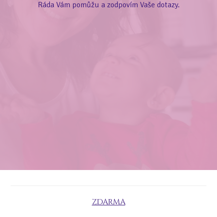
Ráda Vám pomůžu a zodpovím Vaše dotazy.
ZDARMA