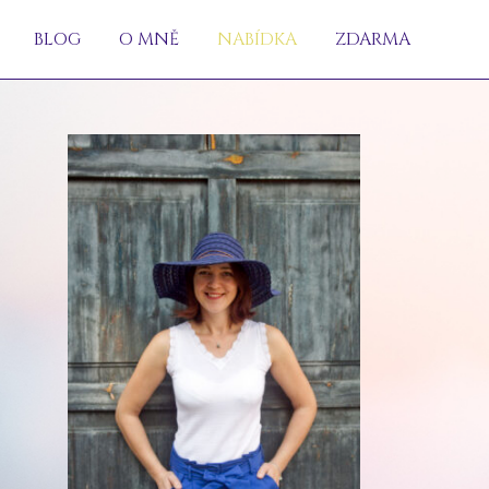
BLOG
O MNĚ
NABÍDKA
ZDARMA