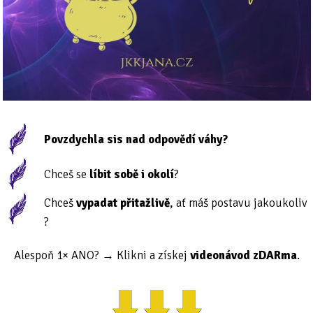
Povzdychla sis nad odpovědí váhy?
Chceš se
líbit sobě i okolí
?
Chceš
vypadat přitažlivě
, ať máš postavu jakoukoliv
?
Alespoň 1× ANO? → Klikni a získej
videonávod zDARma
.