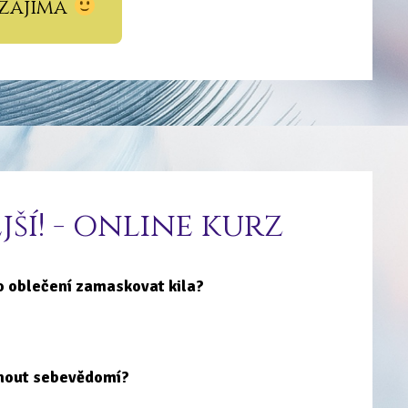
 zajímá
ší! - online kurz
o oblečení zamaskovat kila?
nout sebevědomí?