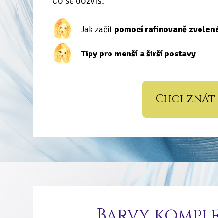
Co se dozvíš:
Jak začít
pomocí rafinovaně zvolen
Tipy pro menší a širší postavy
Chci znát 
Barvy komple