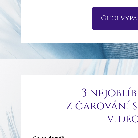
Chci vypad
3 nejoblíb
z čarování s
vide