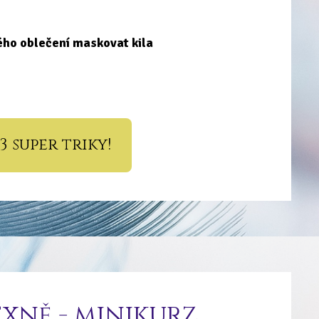
ého oblečení maskovat kila
3 super triky!
xně - minikurz