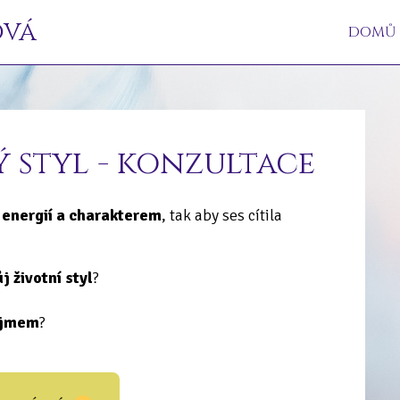
ová
DOMŮ
ý styl - konzultace
 energií a charakterem
, tak aby ses cítila
j životní styl
?
dojmem
?