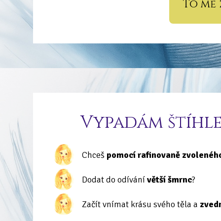
To mě
Vypadám štíhlej
Chceš
pomocí rafinovaně zvolenéh
Dodat do odívání
větší šmrnc
?
Začít vnímat krásu svého těla a
zved