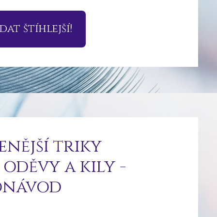
at štíhlejší!
enější triky
 oděvy a kily -
onávod