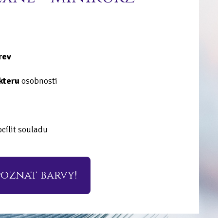
rev
kteru
osobnosti
ocílit souladu
poznat barvy!