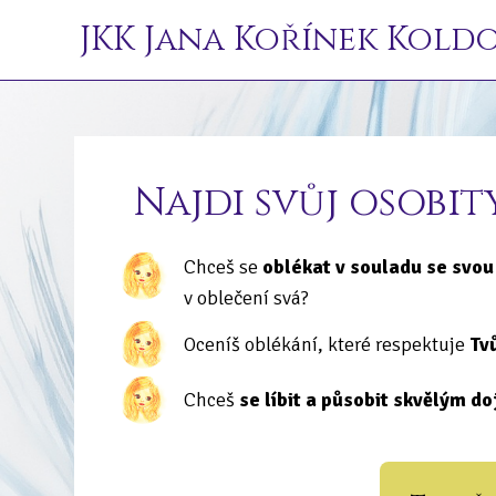
JKK Jana Kořínek Kold
Najdi svůj osobit
Chceš se
oblékat v souladu se svou
v oblečení svá?
Oceníš oblékání, které respektuje
Tvů
Chceš
se líbit a působit skvělým 