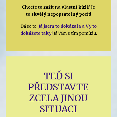
Chcete to zažít na vlastní kůži? Je
to skvělý nepopsatelný pocit!
Dá se to.
Já jsem to dokázala a Vy to
dokážete taky!
Já Vám s tím pomůžu.
TEĎ SI
PŘEDSTAVTE
ZCELA JINOU
SITUACI