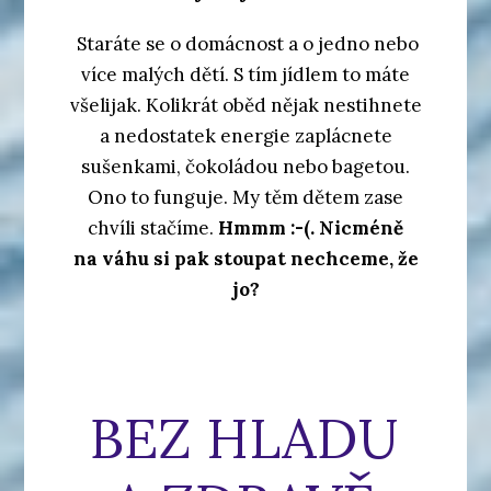
Staráte se o domácnost a o jedno nebo
více malých dětí. S tím jídlem to máte
všelijak. Kolikrát oběd nějak nestihnete
a nedostatek energie zaplácnete
sušenkami, čokoládou nebo bagetou.
Ono to funguje. My těm dětem zase
chvíli stačíme.
Hmmm :-(. Nicméně
na váhu si pak stoupat nechceme, že
jo?
BEZ HLADU