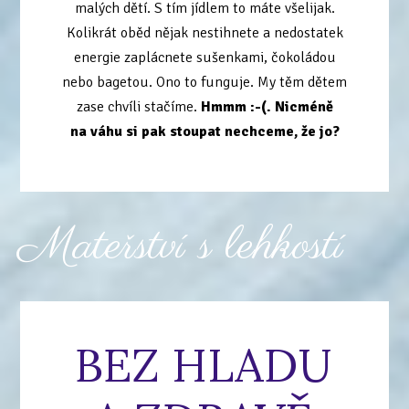
malých dětí. S tím jídlem to máte všelijak.
Kolikrát oběd nějak nestihnete a nedostatek
energie zaplácnete sušenkami, čokoládou
nebo bagetou. Ono to funguje. My těm dětem
zase chvíli stačíme.
Hmmm :-(. Nicméně
na váhu si pak stoupat nechceme, že jo?
Mateřství s lehkostí
BEZ HLADU