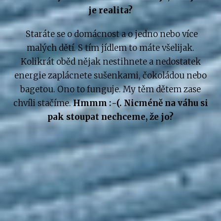
je realita?
Staráte se o domácnost a o jedno nebo více
malých dětí. S tím jídlem to máte všelijak.
Kolikrát oběd nějak nestihnete a nedostatek
energie zaplácnete sušenkami, čokoládou nebo
bagetou. Ono to funguje. My těm dětem zase
chvíli stačíme.
Hmmm :-(. Nicméně na váhu si
pak stoupat nechceme, že jo?