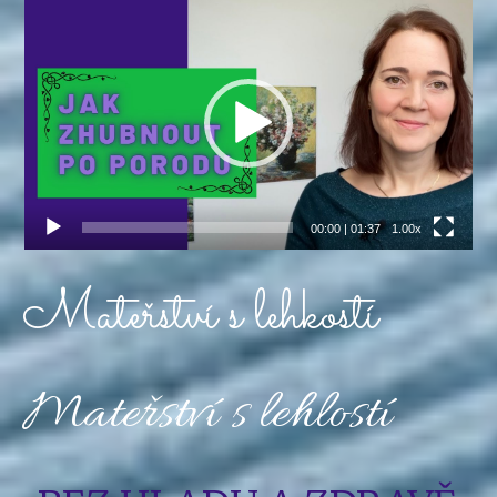
Video
přehrávač
00:00
|
01:37
1.00x
Mateřství s lehkostí
Mateřství s lehlostí