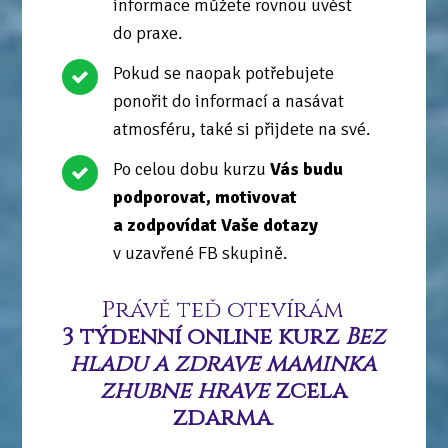
informace můžete rovnou uvést
do praxe.
Pokud se naopak potřebujete
ponořit do informací a nasávat
atmosféru, také si přijdete na své.
Po celou dobu kurzu
Vás budu
podporovat, motivovat
a zodpovídat Vaše dotazy
v uzavřené FB skupině.
Právě teď otevírám
3 týdenní online kurz
Bez
hladu a zdravě maminka
zhubne hravě
zcela
zdarma
.