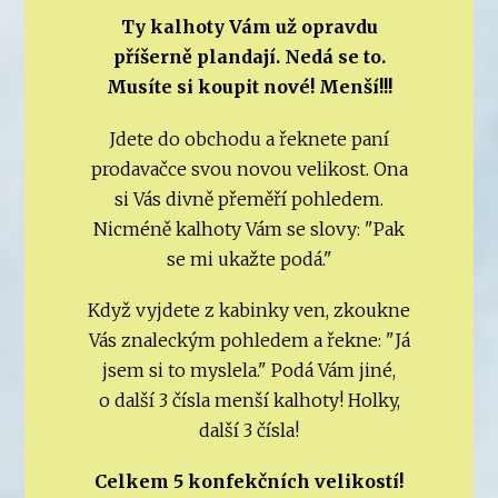
Ty kalhoty Vám už opravdu
příšerně plandají. Nedá se to.
Musíte si koupit nové! Menší!!!
Jdete do obchodu a řeknete paní
prodavačce svou novou velikost. Ona
si Vás divně přeměří pohledem.
Nicméně kalhoty Vám se slovy: "Pak
se mi ukažte podá."
Když vyjdete z kabinky ven, zkoukne
Vás znaleckým pohledem a řekne: "Já
jsem si to myslela." Podá Vám jiné,
o další 3 čísla menší kalhoty! Holky,
další 3 čísla!
Celkem 5 konfekčních velikostí!