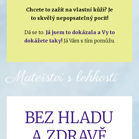
Chcete to zažít na vlastní kůži? Je
to skvělý nepopsatelný pocit!
Dá se to.
Já jsem to dokázala a Vy to
dokážete taky!
Já Vám s tím pomůžu.
Mateřství s lehkostí
BEZ HLADU
A ZDRAVĚ