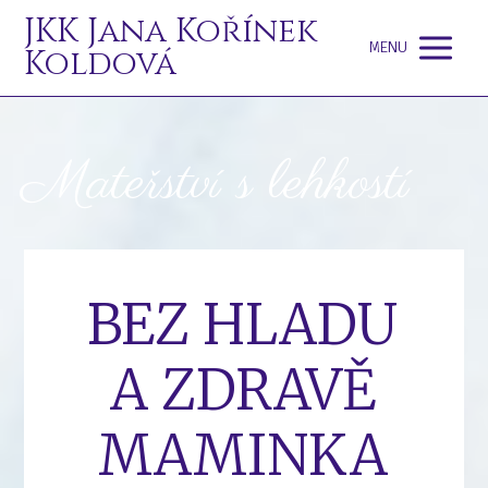
JKK Jana Kořínek
MENU
Koldová
Mateřství s lehkostí
BEZ HLADU
A ZDRAVĚ
MAMINKA