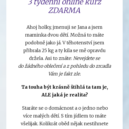
3 týdenní online kurz
ZDARMA
Ahoj holky, jmenuji se Jana a jsem
maminka dvou dětí. Možná to máte
podobně jako já. V těhotenství jsem
přibrala 25 kg a ty kila se mě opravdu
držela. Asi to znáte:
Nevejdete se
do žádného oblečení a z pohledu do zrcadla
Vám je fakt zle.
Ta touha být krásně štíhlá ta tam je,
ALE jaká je realita?
Staráte se o domácnost a o jedno nebo
více malých dětí. S tím jídlem to máte
všelijak. Kolikrát oběd nějak nestihnete