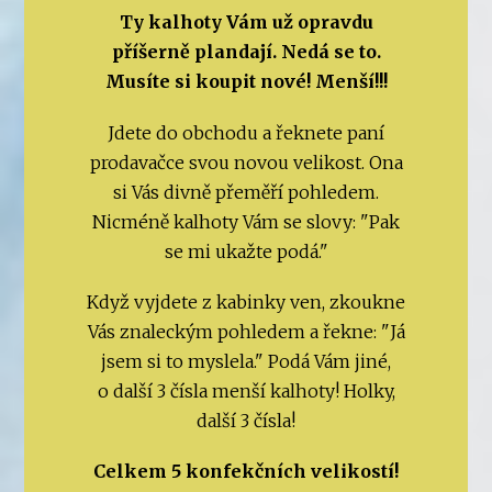
Ty kalhoty Vám už opravdu
příšerně plandají. Nedá se to.
Musíte si koupit nové! Menší!!!
Jdete do obchodu a řeknete paní
prodavačce svou novou velikost. Ona
si Vás divně přeměří pohledem.
Nicméně kalhoty Vám se slovy: "Pak
se mi ukažte podá."
Když vyjdete z kabinky ven, zkoukne
Vás znaleckým pohledem a řekne: "Já
jsem si to myslela." Podá Vám jiné,
o další 3 čísla menší kalhoty! Holky,
další 3 čísla!
Celkem 5 konfekčních velikostí!