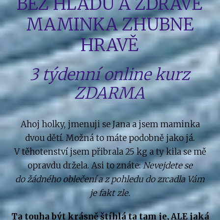
BEZ HLADU A ZDRAVĚ
MAMINKA ZHUBNE
HRAVĚ
3 týdenní online kurz
ZDARMA
Ahoj holky, jmenuji se Jana a jsem maminka
dvou dětí. Možná to máte podobně jako já.
V těhotenství jsem přibrala 25 kg a ty kila se mě
opravdu držela. Asi to znáte:
Nevejdete se
do žádného oblečení a z pohledu do zrcadla Vám
je fakt zle.
Ta touha být krásně štíhlá ta tam je, ALE jaká