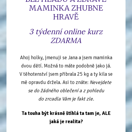
MAMINKA ZHUBNE
HRAVĚ
3 týdenní online kurz
ZDARMA
Ahoj holky, jmenuji se Jana a jsem maminka
dvou dětí. Možná to máte podobně jako já.
V těhotenství jsem přibrala 25 kg a ty kila se
mě opravdu držela. Asi to znáte:
Nevejdete
se do žádného oblečení a z pohledu
do zrcadla Vám je fakt zle.
Ta touha být krásně štíhlá ta tam je, ALE
jaká je realita?