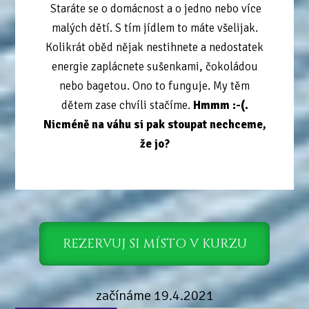
Staráte se o domácnost a o jedno nebo více
malých dětí. S tím jídlem to máte všelijak.
Kolikrát oběd nějak nestihnete a nedostatek
energie zaplácnete sušenkami, čokoládou
nebo bagetou. Ono to funguje. My těm
dětem zase chvíli stačíme.
Hmmm :-(.
Nicméně na váhu si pak stoupat nechceme,
že jo?
REZERVUJ SI MÍSTO V KURZU
začínáme 19.4.2021